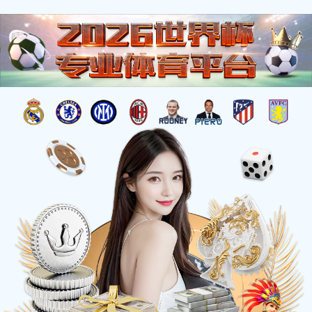
注册入口
星空网官方站入口
APP与网页
版入口｜畅享全球体育赛事与
数据服务
欢迎访问
星空网官方站入口
，提供全面覆盖足
球、篮球、电竞等项目的赛事资讯与数据内容，
支持
APP下载
与
网页使用
，每日同步更新千场
比赛，聚焦热门体育内容， 助您轻松获取赛事
动态，掌握比赛节奏。