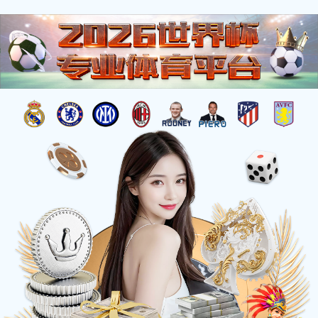
注册入口
星空网官方站入口
APP与网页
版入口｜畅享全球体育赛事与
数据服务
欢迎访问
星空网官方站入口
，提供全面覆盖足
球、篮球、电竞等项目的赛事资讯与数据内容，
支持
APP下载
与
网页使用
，每日同步更新千场
比赛，聚焦热门体育内容， 助您轻松获取赛事
动态，掌握比赛节奏。